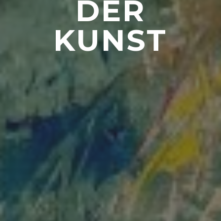
DER
KUNST