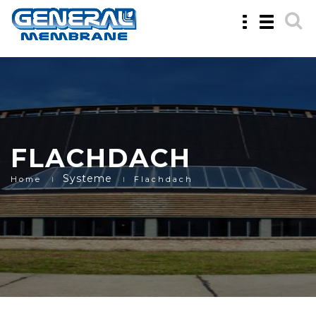
Toggle
Toggle
navigation
navigatio
FLACHDACH
Systeme
Home
Flachdach