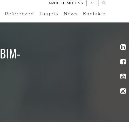
ARBEITE MIT UNS
DE
Referenzen
Targets
News
Kontakte
BIM-