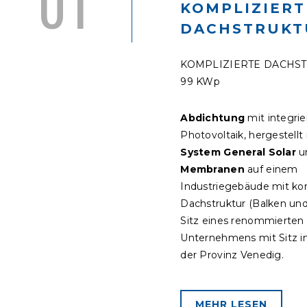
01
KOMPLIZIERT
DACHSTRUKT
KOMPLIZIERTE DACHST
99 KWp
Abdichtung
mit integrie
Photovoltaik, hergestell
System General Solar
u
Membranen
auf einem
Industriegebäude mit kom
Dachstruktur (Balken und
Sitz eines renommierten
Unternehmens mit Sitz i
der Provinz Venedig.
MEHR LESEN