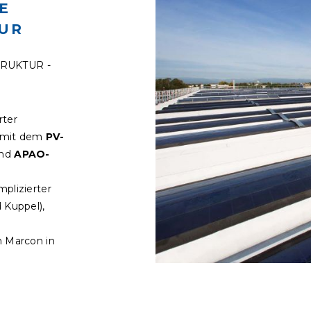
E
UR
RUKTUR -
rter
t mit dem
PV-
nd
APAO-
plizierter
 Kuppel),
n Marcon in