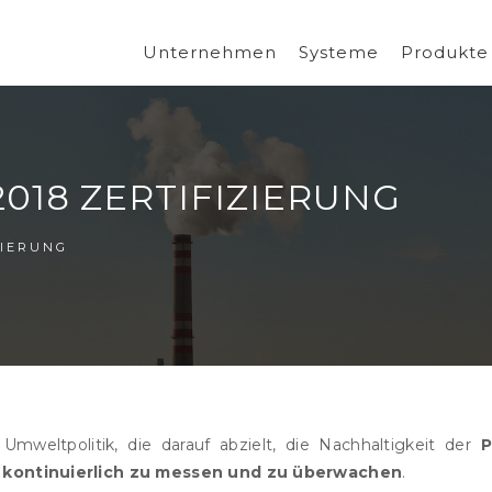
Unternehmen
Systeme
Produkte
:2018 ZERTIFIZIERUNG
ZIERUNG
mweltpolitik, die darauf abzielt, die Nachhaltigkeit der
P
kontinuierlich zu messen und zu überwachen
.